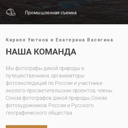
Промышленная съемка
Кирилл Уютнов и Екатерина Васягина
НАША КОМАНДА
Мы фотографы дикой природы и
путешественники, организаторы
фотоэкспедиций по России и участники
эколого-просветительских проектов, члены
Союза фотографов дикой природы, Союза
фотохудожников России и Русского
географического общества.