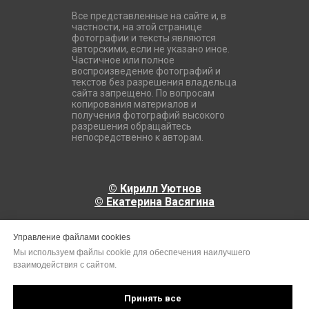
Все представленные на сайте и, в
частности, на этой странице
фотографии и тексты являются
авторскими, если не указано иное.
Частичное или полное
воспроизведение фотографий и
текстов без разрешения владельца
сайта запрещено. По вопросам
копирования материалов и
получения фотографий высокого
разрешения обращайтесь
непосредственно к авторам.
© Кирилл Уютнов
© Екатерина Васягина
+7 926 765-22-77
Управление файлами cookies
photojourneys.ru@mail.ru
Мы используем файлы cookie для обеспечения наилучшего
взаимодействия с сайтом.
Принять все